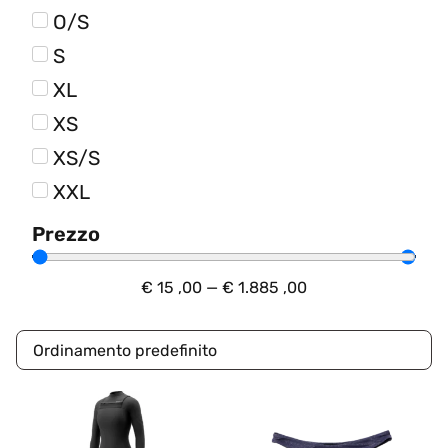
O/S
S
XL
XS
XS/S
XXL
Prezzo
€
15
,00
—
€
1.885
,00