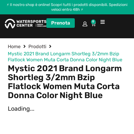
⚡ Il nostro shop è online! Scopri tutti i prodotti disponibili. Spedizioni
veloci entro 48h ⚡
0
Prenota
Corsi e Kitecamp
Home
Prodotti
Mystic 2021 Brand Longarm Shortleg 3/2mm Bzip
Flatlock Women Muta Corta Donna Color Night Blue
Mystic 2021 Brand Longarm
Shortleg 3/2mm Bzip
Flatlock Women Muta Corta
Donna Color Night Blue
Loading...