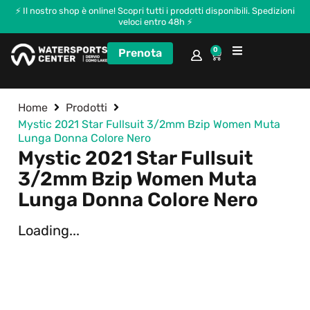
⚡ Il nostro shop è online! Scopri tutti i prodotti disponibili. Spedizioni
veloci entro 48h ⚡
0
Prenota
Corsi e Kitecamp
Home
Prodotti
Mystic 2021 Star Fullsuit 3/2mm Bzip Women Muta
Lunga Donna Colore Nero
Mystic 2021 Star Fullsuit
3/2mm Bzip Women Muta
Lunga Donna Colore Nero
Loading...