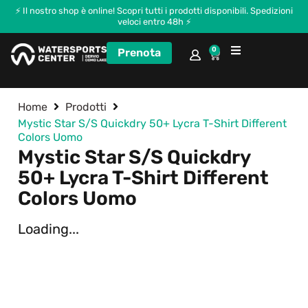
⚡ Il nostro shop è online! Scopri tutti i prodotti disponibili. Spedizioni
veloci entro 48h ⚡
0
Prenota
Corsi e Kitecamp
Home
Prodotti
Mystic Star S/S Quickdry 50+ Lycra T-Shirt Different
Colors Uomo
Mystic Star S/S Quickdry
50+ Lycra T-Shirt Different
Colors Uomo
Loading...