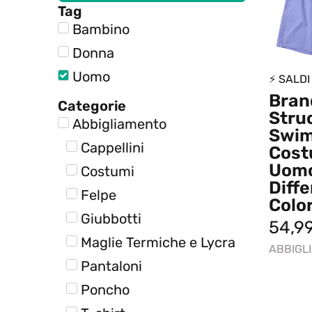
Tag
Bambino
Donna
Uomo
⚡ SALDI
Bran
Categorie
Stru
Abbigliamento
Swim
Cappellini
Cos
Uom
Costumi
Diffe
Felpe
Colo
Giubbotti
54,9
Maglie Termiche e Lycra
ABBIGL
Pantaloni
Poncho