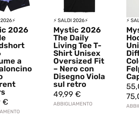
 2026⚡
⚡ SALDI 2026⚡
⚡ SA
ic 2026
Mystic 2026
Mys
le
The Daily
Ho
dshort
Living Tee T-
Uni
6
Shirt Unisex
Dif
ume a
Oversized Fit
Col
aloncino
– Nero con
Fel
o
Disegno Viola
Ca
rent
sul retro
55
rs
49,99
€
75
9
€
ABBIGLIAMENTO
ABBI
IAMENTO