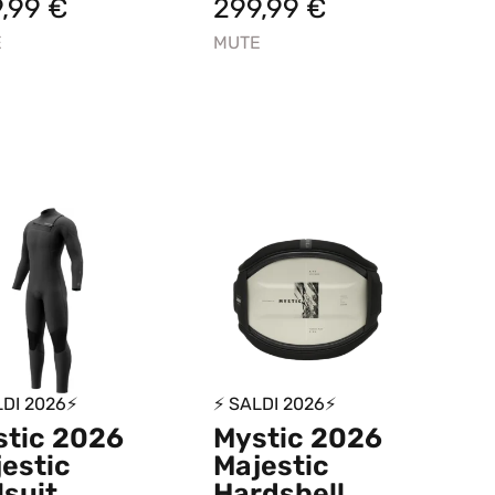
9,99
€
299,99
€
E
MUTE
LDI 2026⚡
⚡ SALDI 2026⚡
stic 2026
Mystic 2026
estic
Majestic
lsuit
Hardshell