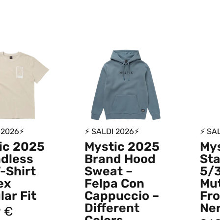
 2026⚡
⚡ SALDI 2026⚡
⚡ SA
ic 2025
Mystic 2025
My
dless
Brand Hood
Sta
-Shirt
Sweat –
5/
ex
Felpa Con
Mut
ar Fit
Cappuccio –
Fro
Different
Ne
9
€