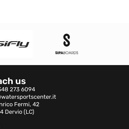
ach us
348 273 6094
watersportscenter.it
nrico Fermi, 42
4 Dervio (LC)