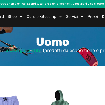
nostro shop è online! Scopri tutti i prodotti disponibili. Spedizioni veloci entro
ard
Shop
Corsi e Kitecamp
Servizi
Prezzi
K
Uomo
tro
usato garantito
(prodotti da esposizione e pr