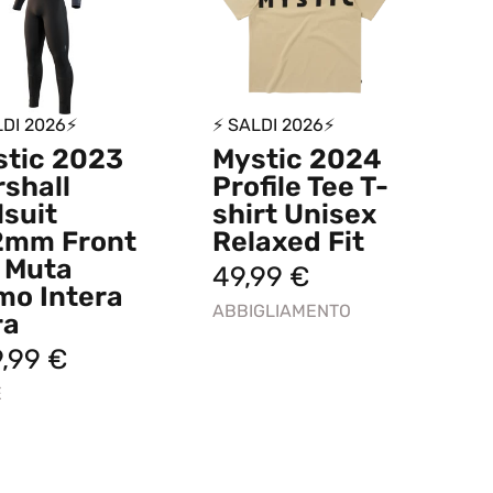
LDI 2026⚡
⚡ SALDI 2026⚡
stic 2023
Mystic 2024
shall
Profile Tee T-
lsuit
shirt Unisex
2mm Front
Relaxed Fit
 Muta
49,99
€
mo Intera
ABBIGLIAMENTO
ra
9,99
€
E