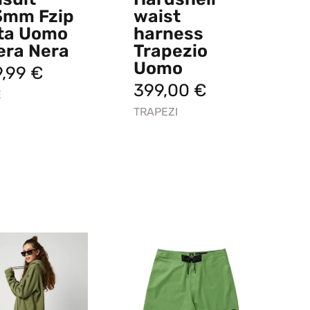
3mm Fzip
waist
ta Uomo
harness
era Nera
Trapezio
Uomo
9,99
€
399,00
€
E
TRAPEZI