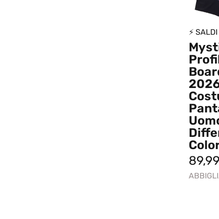
⚡ SALDI
Myst
Profi
Boar
202
Cost
Pant
Uom
Diffe
Colo
89,9
ABBIGL