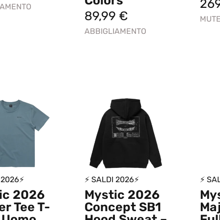
Colors
26
IAMENTO
89,99
€
MUT
ABBIGLIAMENTO
 2026⚡
⚡ SALDI 2026⚡
⚡ SA
ic 2026
Mystic 2026
My
er Tee T-
Concept SB1
Maj
t Uomo
Hood Sweat –
Ful