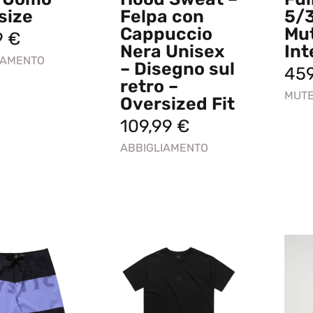
size
Felpa con
5/
Cappuccio
Mu
9
€
Nera Unisex
Int
IAMENTO
– Disegno sul
45
retro –
MUT
Oversized Fit
109,99
€
ABBIGLIAMENTO