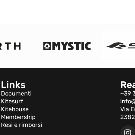
Links
Re
Documenti
+39 
Kitesurf
info@
Kitehouse
Via E
Membership
2382
Resi e rimborsi