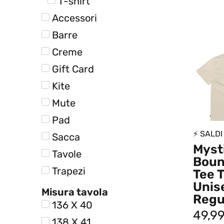
T-shirt
Accessori
Barre
Creme
Gift Card
Kite
Mute
Pad
⚡ SALDI
Sacca
Myst
Tavole
Boun
Trapezi
Tee T
Unis
Misura tavola
Regul
136 X 40
49,9
138 X 41