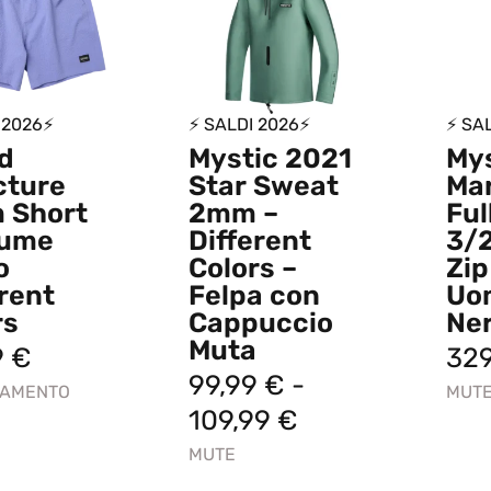
 2026⚡
⚡ SALDI 2026⚡
⚡ SA
d
Mystic 2021
My
cture
Star Sweat
Mar
 Short
2mm –
Ful
tume
Different
3/
o
Colors –
Zip
rent
Felpa con
Uo
rs
Cappuccio
Ne
Muta
9
€
32
99,99
€
-
IAMENTO
MUT
109,99
€
MUTE