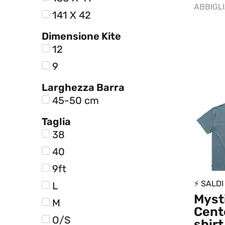
ABBIGL
141 X 42
Dimensione Kite
12
9
Larghezza Barra
45-50 cm
Taglia
38
40
9ft
⚡ SALDI
L
Myst
M
Cent
O/S
shir