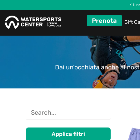
⚡ Il 
Prenota
Gift C
Dai un’occhiata anche al nos
Applica filtri