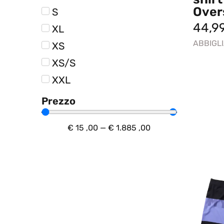
Over
S
44,9
XL
ABBIGL
XS
XS/S
XXL
Prezzo
€
15
,00
—
€
1.885
,00