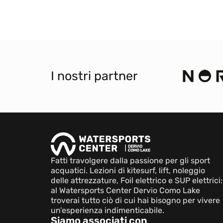
I nostri partner
Fatti travolgere dalla passione per gli sport
acquatici. Lezioni di kitesurf, lift, noleggio
delle attrezzature, Foil elettrico e SUP elettrici:
al Watersports Center Dervio Como Lake
troverai tutto ciò di cui hai bisogno per vivere
un’esperienza indimenticabile.
Siamo associati con