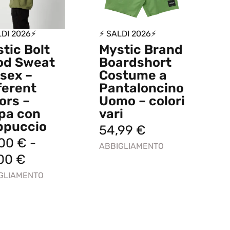
LDI 2026⚡
⚡ SALDI 2026⚡
tic Bolt
Mystic Brand
od Sweat
Boardshort
sex –
Costume a
ferent
Pantaloncino
ors –
Uomo – colori
pa con
vari
ppuccio
54,99
€
,00
€
-
ABBIGLIAMENTO
,00
€
GLIAMENTO