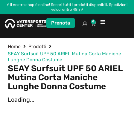
⚡ Il nostro shop è online! Scopri tutti i prodotti disponibili. Spedizioni
veloci entro 48h ⚡
0
Prenota
Corsi e Kitecamp
Home
Prodotti
SEAY Surfsuit UPF 50 ARIEL Mutina Corta Maniche
Lunghe Donna Costume
SEAY Surfsuit UPF 50 ARIEL
Mutina Corta Maniche
Lunghe Donna Costume
Loading...