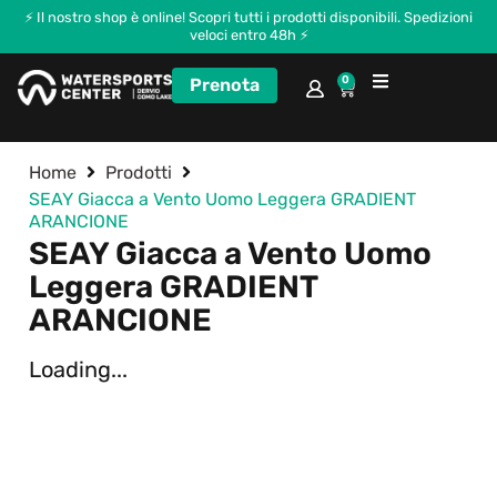
⚡ Il nostro shop è online! Scopri tutti i prodotti disponibili. Spedizioni
veloci entro 48h ⚡
0
Prenota
Corsi e Kitecamp
Home
Prodotti
SEAY Giacca a Vento Uomo Leggera GRADIENT
ARANCIONE
SEAY Giacca a Vento Uomo
Leggera GRADIENT
ARANCIONE
Loading...