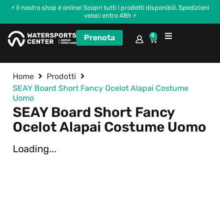
⚡ Il nostro shop è online! Scopri tutti i prodotti disponibili. Spedizioni
veloci entro 48h ⚡
0
Prenota
Corsi e Kitecamp
Home
Prodotti
SEAY Board Short Fancy Ocelot Alapai Costume
Uomo
SEAY Board Short Fancy
Ocelot Alapai Costume Uomo
Loading...