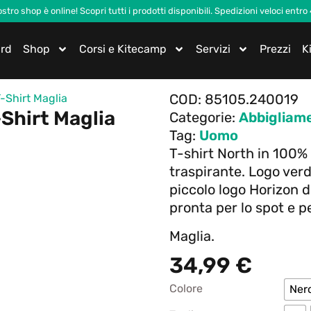
nostro shop è online! Scopri tutti i prodotti disponibili. Spedizioni veloci entro
ard
Shop
Corsi e Kitecamp
Servizi
Prezzi
K
COD:
85105.240019
-Shirt Maglia
Shirt Maglia
Categorie:
Abbigliam
Tag:
Uomo
T-shirt North in 100%
traspirante. Logo ve
piccolo logo Horizon di
pronta per lo spot e p
Maglia.
34,99
€
Colore
Ner