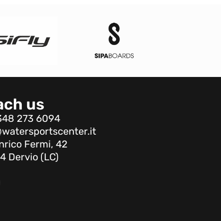
ach us
348 273 6094
watersportscenter.it
nrico Fermi, 42
4 Dervio (LC)