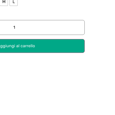
M
L
ggiungi al carrello