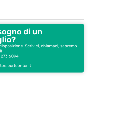
sogno di un
lio?
disposizione. Scrivici, chiamaci, sapremo
i!
 273 6094
ersportcenter.it