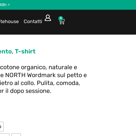
 48h ⚡
0
itehouse
Contatti
ento
,
T-shirt
 cotone organico, naturale e
rde NORTH Wordmark sul petto e
etro al collo. Pulita, comoda,
er il dopo sessione.
o