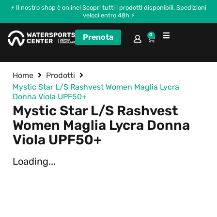
⚡ Il nostro shop è online! Scopri tutti i prodotti disponibili. Spedizioni
veloci entro 48h ⚡
0
Prenota
Corsi e Kitecamp
Home
Prodotti
Mystic Star L/S Rashvest Women Maglia Lycra
Donna Viola UPF50+
Mystic Star L/S Rashvest
Women Maglia Lycra Donna
Viola UPF50+
Loading...