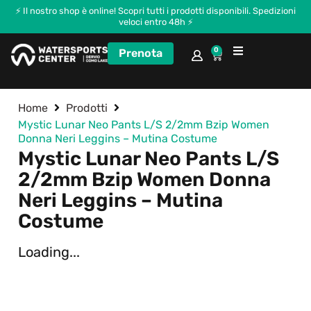
⚡ Il nostro shop è online! Scopri tutti i prodotti disponibili. Spedizioni
veloci entro 48h ⚡
0
Prenota
Corsi e Kitecamp
Home
Prodotti
Mystic Lunar Neo Pants L/S 2/2mm Bzip Women
Donna Neri Leggins – Mutina Costume
Mystic Lunar Neo Pants L/S
2/2mm Bzip Women Donna
Neri Leggins – Mutina
Costume
Loading...