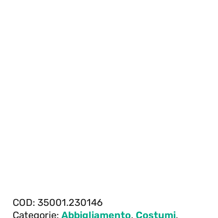
COD:
35001.230146
Categorie:
Abbigliamento
,
Costumi
,