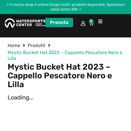
⚡ Il nostro shop è online! Scopri tutti i prodotti disponibili. Spedizioni
veloci entro 48h ⚡
0
Prenota
Corsi e Kitecamp
Home
Prodotti
Mystic Bucket Hat 2023 – Cappello Pescatore Nero e
Lilla
Mystic Bucket Hat 2023 –
Cappello Pescatore Nero e
Lilla
Loading...