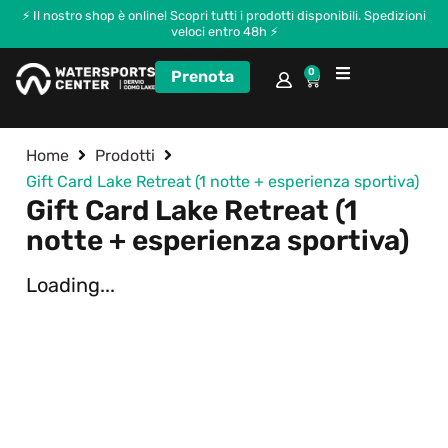
⚡ Il nostro shop è online! Scopri tutti i prodotti disponibili. Spedizioni
veloci entro 48h ⚡
0
Prenota
Corsi e Kitecamp
Home
Prodotti
Gift Card Lake Retreat (1 notte + esperienza sportiva)
Gift Card Lake Retreat (1
notte + esperienza sportiva)
Loading...