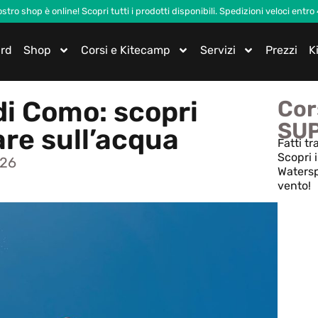
nostro shop è online! Scopri tutti i prodotti disponibili. Spedizioni veloci entro
ard
Shop
Corsi e Kitecamp
Servizi
Prezzi
K
di Como: scopri
Cors
SU
are sull’acqua
Fatti tr
Scopri i
026
Watersp
vento!