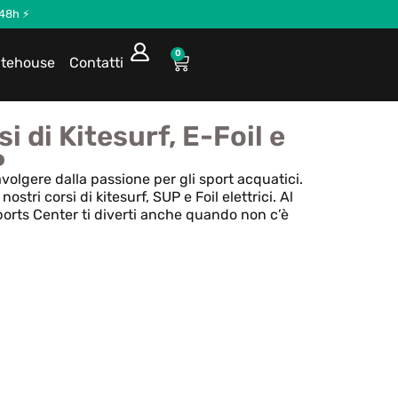
 48h ⚡
0
itehouse
Contatti
i di Kitesurf, E-Foil e
P
avolgere dalla passione per gli sport acquatici.
 nostri corsi di kitesurf, SUP e Foil elettrici. Al
orts Center ti diverti anche quando non c’è
Corso di Kitesurf