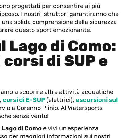
sono progettati per consentire ai più
iocoso. I nostri istruttori garantiranno che
 e una solida comprensione della sicurezza
parare questo sport emozionante.
l Lago di Como:
i corsi di SUP e
vitiamo a scoprire altre attività acquatiche
,
corsi di E-SUP
(elettrici),
escursioni sul
vio a Corenno Plinio. Al Watersports
nche senza vento!
l Lago di Como
e vivi un’esperienza
so per maggiori informazioni sui nostri