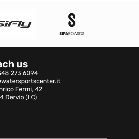
ach us
348 273 6094
watersportscenter.it
nrico Fermi, 42
4 Dervio (LC)