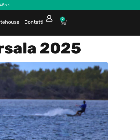
 48h ⚡
0
itehouse
Contatti
rsala 2025