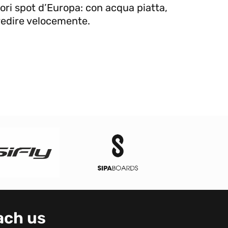
iori spot d’Europa: con acqua piatta,
redire velocemente.
ach us