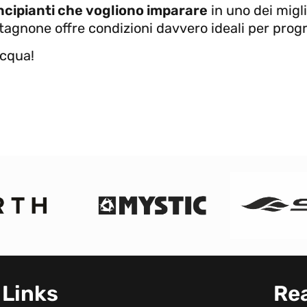
incipianti che vogliono imparare
in uno dei migl
tagnone offre condizioni davvero ideali per prog
acqua!
Links
Re