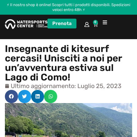
⚡ Il nostro shop è online! Scopri tutti i prodotti disponibili. Spedizioni
veloci entro 48h ⚡
0
Prenota
Corsi e Kitecamp
Insegnante di kitesurf
cercasi! Unisciti a noi per
un’avventura estiva sul
Lago di Como!
Ultimo aggiornamento: Luglio 25, 2023